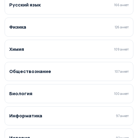
Русский язык
166 анкет
Физика
126 анкет
Химия
109 анкет
Обществознание
107 анкет
Биология
100 анкет
Информатика
97 анкет
История
97 анкет